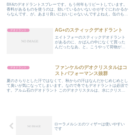
8X4のデオドラントスプレーです。もう何年もリピートしています。
香料があるものを使うのは、効いているかいないかがすぐにわかるか
らなんです、が。あまり良いにおいじゃないんですよねえ。缶のもの
と同じような香り付けはできないのかなあ。小さいのでか...
AG+のスティックデオドラント
デオドラント
エイトフォーのスティックデオドラント
があるのに、かばんの中になくて買った
んだったなあ、と。こうやって荷物が増
えていくのでした…エイトフォーと
AG+、それほど違いはないかな。違いは
色で、こちらが肌色っぽいのに対し、エ
イトフォーは白。けれど、肌...
ファンケルのデオクリスタルはコ
デオドラント
ストパフォーマンス抜群
夏のさらりとした汗ではなくて、秋からの汗はなんだかじめじめとし
て臭いが気になってしまいます。なので冬でもデオドラントは必須で
す。アルム石のデオドラント このデオクリスタルは、水にクリスタ
ルをつけて肌に塗る、というものです。このクリスタルは「...
ローラメルシエのツィザーは使いやすい
です