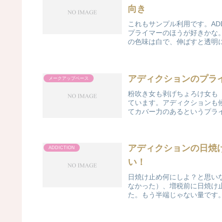
向き
これもサンプル利用です。AD
プライマーのほうが好きかな
の色味は白で、伸ばすと透明に
アディクションのプラ
メークアップベース
粉吹き女も剥げちょろけ女も
ています。アディクションも
てカバー力のあるというプライ
アディクションの日焼け
ADDICTION
い！
日焼け止め何にしよ？と思い
なかった）、増税前に日焼け
た。もう半端じゃない量です。