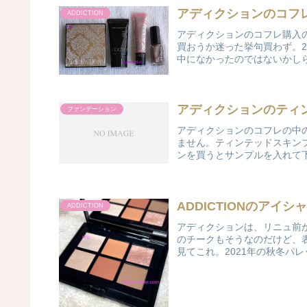
アディクションのコフ
ADDICTION
アディクションのコフレ購入の記
買おうか迷った挙句買わず。2
中になかったのではないかしら。
アディクションのティ
ファンデーション
アディクションのコフレの中
ません。ティンテッドスキン
ンを買うとサンプルを入れて下
ADDICTIONのアイ
ADDICTION
アディクションは、リニュ前
のチークもそうなのだけど、
見てこれ。2021年の秋冬パレッ