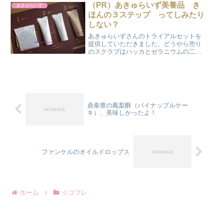
センスはそんなに使わないらしいので化
（PR）あきゅらいず美養品 き
あきゅらいず
粧水と乳液のみ3本ずつ購...
ほんの３ステップ ってしみたり
しない？
あきゅらいずさんのトライアルセットを
提供していただきました。どうやら売り
のスクラブはハッカとゼラニウムの二本
あって、好きな方を使ってね、というこ
とでした。洗顔石鹸・泡石「あわいし」
とよむと思ったら「ほうせき」でした。
写真にするために昼間に使...
鼎泰豊の鳳梨酥（パイナップルケー
キ）、美味しかったよ！
ファンケルのオイルドロップス
ホーム
☆コフレ