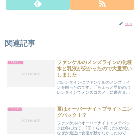
rico
関連記事
ファンケルのメンズラインの化粧
FANCL
水と乳液が安かったので大量買い
しました
バレンタインにファンケルのメンズライ
ンを贈ったのです。「ちょっと早めのバ
レンタインでメンズコスメ」に書きまし
た。実はモイストラインのさっぱりタイ
プも使ってみたい、と言われてさっぱり
タイプを買ってみたりしていたのです。
夏はオーバーナイトブライトニン
パック
やっぱりメンズラインがい...
グパック！？
ファンケルのオーバーナイトエステパッ
クは冬に出て、2回くらい買ったのかな。
なぜか最近は食指が動かなかったのです
が、ものは良いです。今年の夏は「オー