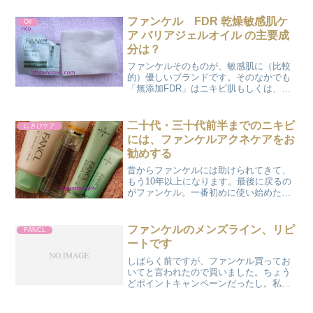
バーナイトブライトニングパック」とい
うものが夏コフレの中に入っていまし
ファンケル FDR 乾燥敏感肌ケ
Oil
た。これこれ。これが毎年...
ア バリアジェルオイル の主要成
分は？
ファンケルそのものが、敏感肌に（比較
的）優しいブランドです。そのなかでも
「無添加FDR」はニキビ肌もしくは、乾
燥敏感肌向けのラインです。ricoが、自分
の汗がしみるくらい肌荒れしたときに使
うのはこの乾燥敏感肌向けの商品、特に
二十代・三十代前半までのニキビ
にきびケア
化粧液・乳液・ク...
には、ファンケルアクネケアをお
勧めする
昔からファンケルには助けられてきて、
もう10年以上になります。最後に戻るの
がファンケル。一番初めに使い始めたの
が、ファンケルのアクネケアでした。
「クリアチューン」と呼ばれた出始めの
頃から使っておりました。こんな写真も
ファンケルのメンズライン、リピ
FANCL
残っています。二十代・三...
ートです
しばらく前ですが、ファンケル買ってお
いてと言われたので買いました。ちょう
どポイントキャンペーンだったし。私は
アクネケアの化粧水をリピートです。一
本あると安心できますから。結局、エッ