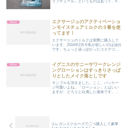
ラフチュール」というものはあって、rico
が現品買って使ってました。これが2018
年にリニュされて、エクラフチュールdに
なりました。エーコは導入美容液は面倒
だと好まな...
エクサージュのアクティベーショ
Albion
ンモイスチュアミルクの３番を使
ってます！
エクサージュのミルクは実際に購入して
います。2016年2月今私が欲しいのは油分
です。ちょっと油っぽかったコスデコの
エマルジョンの感触が欲しいなあと思い
ました。油分ならクリームですけど、ク
リームはコスデコが少し残ってます。コ
イグニスのサニーサワークレンジ
Albion
スデコが残ってるせ...
ングローションはすっきりさっぱ
りとしたメイク落としです
サンプルを頂きました。ここ、パッケー
ジ可愛いよね。「ローション」とはいい
ますが、どろりと白濁した液体です。香
りはレモンの香りでとてもさわやか。奥
にアルコールを少し感じました。アルコ
ールで落としているのかな。それなら、
刺激を感じそうなものです...
エレガンスクルーズで二つ購入して豪華