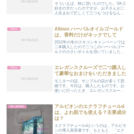
そういえば、秋に頂いたのでした。SK-2
好きの方だったのですが、お子さんが二
人生まれて忙しくて三つもつけるなん
て、ということなんだそうです。これは
二人目が生まれる前にもらったサンプル
で開けてない、とのことでした。たぶん
Albion ハーバルオイルゴールド
Albion
気に入るよ、とのことで...
は、香料だけがネックでして
2012年の冬のスキコンキャンペーンでは
二本購入したので二つこのハーバルゴー
ルドの小さいボトルを頂いていました。
一本使ったのですが、二本目は夏は使え
るのかな、ととっておいたら夏は使うの
をすっかり忘れていたのです。スリーの
エレガンスクルーズで二つ購入し
Albion
コンディショニングS...
て豪華なおまけをいただきました
モニターの話、サンプルの話が多くて恐
縮です。今日は、購入したものです。お
使いに行ったとき、エレガンスクルーズ
の新しく出るライナーを見せていただい
たんです。そのときはパスしたのです
が、気になってしまって。ちょっと気に
アルビオンのエクラフチュールd
導入美容液
なったアイシャドウと一緒に...
は、よわ肌でも使える？主要成分
は？
エクラフチュールdというのは、アルビオ
ンの導入美容液です。もともと、「エク