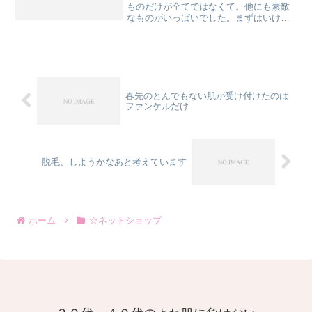
ものだけが全てではなくて。他にも素敵
なものがいっぱいでした。まずはいけめ
ん付箋。380円でぷっと笑える楽しい付箋
です。一番左の消防士、これはロフト限
定なんだそうですよ。他にも警察官、佐
川の人など「制服シリ...
春先のとんでもない肌が受け付けたのは
ファンケルだけ
脱毛、しようかなあと考えています
ホーム
☆ネットショップ