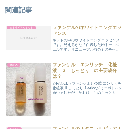
関連記事
ファンケルのホワイトニングエッ
☆トライアルキット
センス
キットの中のホワイトニングエッセンス
です。見えるかな？白濁したゆるーいジ
ェルです。リニューアル前のものを何度
かリピートしたのですが、パッケージデ
ザインが変わっただけでしょうか？使用
感はそれほど変わりません。微かに柑橘
ファンケル エンリッチ 化粧
化粧水
系の香りがするように思い...
液 ２ しっとり の主要成分
は？
☆FANCL（ファンケル）公式 エンリッチ
化粧液 II しっとり 1本ricoがミニボトルを
買いましたが、それは、このしっとりタ
イプです。さっぱりタイプのミニボトル
は見たことがないです。さっぱりタイプ
についてはこちらです。このエンリッチ
化...
ファンケルのボタニカルピュアオ
FANCL