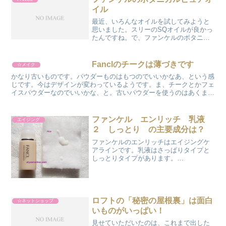
イル
最近、いろんなオイルを試してみようと
思いました。スリーのSQオイルが良かっ
たんですね。で、ファンケルのボタニカ
ルオイルを買いました。どうもオリーブ
オイルらしいのです。食品用だと黄色い
ですが、精製しているらしく、ほとんど
Fanclのチークは薄づきです
☆メイク
無色ですね。微かに黄色...
かなり古いものです。パウダーものはもつのでいいかなあ、という感
じです。今はデザインが変わっているようです。ま、チークとかフェ
イスパウダーなのでいいかな、と。古いパウダーを使うのはあくまで
も自己責任で。これ、グラデーションになっていますが、一...
ファンケル エンリッチ 乳液
エイジング
２ しっとり の主要成分は？
ファンケルのエンリッチはエイジングケ
アラインです。乳液はさっぱりタイプと
しっとりタイプがあります。
☆FANCL（ファンケル）公式 エンリッチ
乳液 II しっとり 1本ricoが買ったミニボト
ルは、このしっとりタイプです。コクが
あるけれど、...
ロフトの「秘密の屋根裏」は面白
☆ネットショップ
いものがいっぱい！
見せていただいたのは、これまで出した