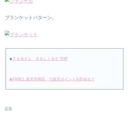
ブランケットパターン。
★
ＦＡＮＣＬ ＯＮＬＩＮＥ TOP
★FANCL 楽天市場店 で楽天ポイントを貯める？
広告