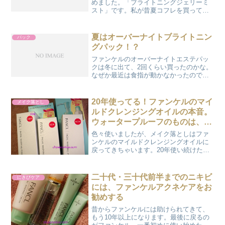
めました。「ブライトニングジェリーミ
スト」です。私が昔夏コフレを買ってい
た頃、確かこういうものはなかったと思
う。「ジェリー」と「ミスト」ってなん
だか意味不明です。出してみてみましょ
夏はオーバーナイトブライトニン
パック
うか。どういうことかわか...
グパック！？
ファンケルのオーバーナイトエステパッ
クは冬に出て、2回くらい買ったのかな。
なぜか最近は食指が動かなかったのです
が、ものは良いです。今年の夏は「オー
バーナイトブライトニングパック」とい
うものが夏コフレの中に入っていまし
20年使ってる！ファンケルのマイ
メイク落とし
た。これこれ。これが毎年...
ルドクレンジングオイルの本音。
ウォータープルーフのものは、ポ
イントメイク落としを使う
色々使いましたが、メイク落としはファ
ンケルのマイルドクレンジングオイルに
戻ってきちゃいます。20年使い続けた私
の、本音レビュー。確かにウォータープ
ルーフのものは落ちにくいので、それは
別途ポイントメイク落としを使ってま
二十代・三十代前半までのニキビ
にきびケア
す。
には、ファンケルアクネケアをお
勧めする
昔からファンケルには助けられてきて、
もう10年以上になります。最後に戻るの