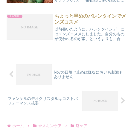
がファンケル。一番初めに使い始めたの
が、ファンケルのアクネケアでした。
「クリアチューン」と呼ばれた出始めの
頃から使っておりました。こんな写真も
ちょっと早めのバレンタインでメ
FANCL
残っています。二十代・三...
ンズコスメ
以前書いたように、バレンタインデーに
はメンズコスメにしました。自分のもの
が使われるのが嫌、というよりも、合っ
たものが使いたいんじゃないかな？とい
う感じ。届いてるのに箱を開けないのは
あまりにも変ですから、さっさと渡しま
した。これ、私用じゃない...
Novの日焼け止めは嫌なにおいも刺激も
ありません
ファンケルのデオクリスタルはコストパ
フォーマンス抜群
ホーム
☆スキンケア
唇ケア