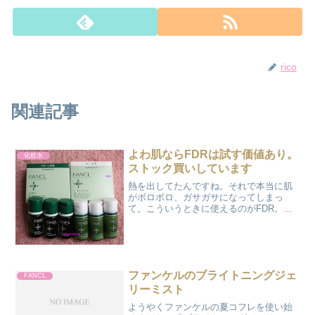
rico
関連記事
よわ肌ならFDRは試す価値あり。
化粧水
ストック買いしています
熱を出してたんですね。それで本当に肌
がボロボロ、ガサガサになってしまっ
て。こういうときに使えるのがFDR。
☆FANCL（ファンケル）公式 FDR 乳液 3
本本当に買っておいて良かった。今まで
いくら調子が良くても、こういう体調の
変化があると、...
ファンケルのブライトニングジェ
FANCL
リーミスト
ようやくファンケルの夏コフレを使い始