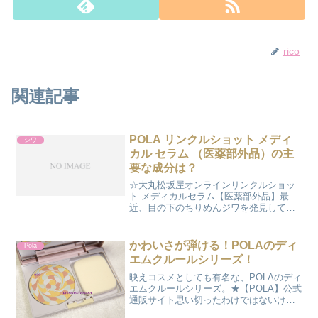
rico
関連記事
POLA リンクルショット メディ
シワ
カル セラム （医薬部外品）の主
要な成分は？
☆大丸松坂屋オンラインリンクルショッ
ト メディカルセラム【医薬部外品】最
近、目の下のちりめんジワを発見してシ
ョックを受けています。POLAのリンクル
ショット メディカルセラムは、明確な
浅いシワから、やや深いシワまでを対処
かわいさが弾ける！POLAのディ
Pola
するということで、そ...
エムクルールシリーズ！
映えコスメとしても有名な、POLAのディ
エムクルールシリーズ。★【POLA】公式
通販サイト思い切ったわけではないけれ
ど、買いました。一番初めに出た「カラ