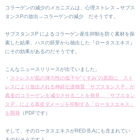
コラーゲンの減少のメカニズムは、心理ストレス→サブス
タンスPの放出→コラーゲンの減少 だそうです。
サブスタンスP によるコラーゲン産生抑制を防ぐ素材を探
索した結果、ハスの胚芽から抽出した『ロータスエキス』
にその効果があるのだそうです。
こんなニュースリリースが出ていました。
・
ストレスが肌の弾力性の低下や“くすみ”の原因に スト
レスにより放出される神経伝達物質「サブスタンス P」が
真皮のコラーゲンを減少させることを発見 「サブスタン
ス P」による真皮ダメージを抑制する「ロータスエキス」
を開発
（PDFです）
そして、そのロータスエキスがRED B.Aにも含まれてい
るのだそうですよ。