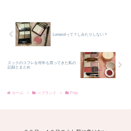
ーブレンドファンデーション」です。色
は標準色のN3。到着するまでワクワクし
ました。（PO...
Lunasolって？しみたりしない？
スックのコフレを何年も買ってきた私の
記録とまとめ
ホーム
☆ブランド
Pola