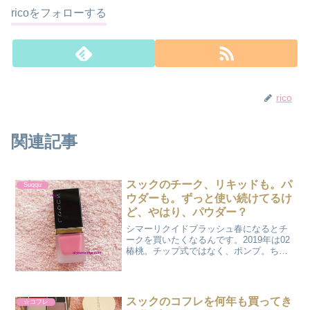
ricoをフォローする
rico
関連記事
スックのチーク、リキッドも。パ
Suqqu
ウダーも。ずっと使い続けてるけ
ど、やはり、パウダー？
シマーリクイドブラッシュ春になるとチ
ークを買いたくなるんです。2019年は02
椿桃。チップ式ではなく、ポンプ。ちょ
っと量をドバッと出してしまうのが玉に
瑕かな。やはり、パウダーの方が使いや
すいかもしれない。ピュアカラーブラッ
シュ春ですね。ち...
スックのコフレを何年も買ってき
☆コフレ