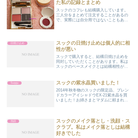
た私の記録とまとめ
スックのコフレも結構購入しています。
三人分をまとめて注文することがあるの
で、実際には自分用ではないこともあり
ます。大抵、オンラインストアで購入し
ています。大抵11月1日あたりが発売で
す。2016年は買わなかった。個人的なベ
ストは2012年、...
スックの日焼け止めは個人的に相
日焼け止め
性が悪い
スックで購入すると、結構日焼け止めを
同封していただくことがあります。私は
スックのベースメイクとは結構相性がい
いと思うのですが、日焼け止めは相性が
悪いです。いくつかサンプルレビューを
書いているのでまとめます。もちろん私
スックの紫水晶買いました！
Suqqu
の肌のコンディションにも...
2014年秋冬物のスックの限定品、ブレン
ドカラーアイシャドウEX-21紫水晶を買
いました！お姉さまとマダムに頼まれた
のです。自分用じゃないのが残念です
が、私はコフレ用にお金はとっておかな
いと。でも、どこが「紫」なんだろう。
左上の左側がピンク...
スックのメイク落とし・洗顔・ス
洗顔
クラブ。私はメイク落としは結構
好きでした