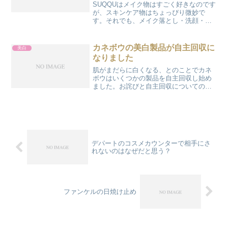
SUQQUはメイク物はすごく好きなのです
が、スキンケア物はちょっぴり微妙で
す。それでも、メイク落とし・洗顔・ス
クラブは割に使いやすいのです。私が
「好き」と思うのはメイク落としです。
2016年にあったリニュ前の物もいくつか
カネボウの美白製品が自主回収に
美白
サンプル・ミニサイズ...
なりました
肌がまだらに白くなる、とのことでカネ
ボウはいくつかの製品を自主回収し始め
ました。お詫びと自主回収についてのお
知らせ美白成分として使っていた「ロド
デノール」がよくないようです。白斑が
出てしまった方は早くよくなりますよう
に。会見では「原因はよく...
デパートのコスメカウンターで相手にさ
れないのはなぜだと思う？
ファンケルの日焼け止め