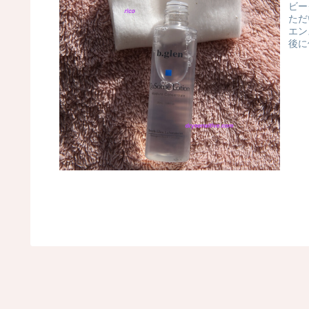
ビー
ただ
エン
後に