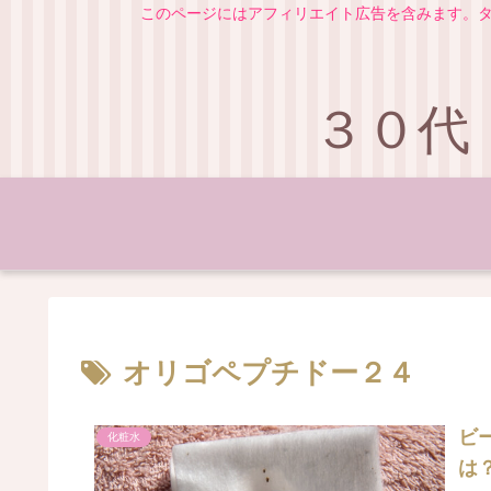
このページにはアフィリエイト広告を含みます。タ
３０代
オリゴペプチドー２４
ビ
化粧水
は