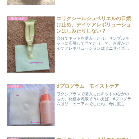
エリクシールシュペリエルの日焼
日焼け止め
け止め、デイケアレボリューショ
ンはしみたりしない？
自分でキットを購入したり、サンプルキ
ットに応募して当てたりして、何度かデ
イケアレボリューションはミニサイズで
使っています。肌の状態が良くても多少
しみるので、私は自分用に現品購入する
ことはないと思います。価格帯からして
ボディ用にしてしまうのは...
dプログラム モイストケア
化粧水
ワタシプラスで購入したキットのなかの
もの。化粧水乳液そういえば、dプログラ
ムはリニューアルでしたね。母に渡した
のですがあわなかったようです。顔に白
いぽつぽつとしたいぼのようなものがど
んどんできていったのです。このモイス
トケアが原因かどうかは...