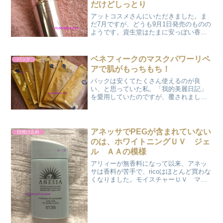
だけどしっとり
アットコスメさんにいただきました。ま
だ7月ですが、どうも9月1日発売のものの
ようです。資生堂はたまに安っぽい香り
が苦手だな・・・と感じることがありま
す。しかし、ベネフィークは別。ベネフ
ィークの香りは私は好きです。現品いた
ベネフィークのマスクパワーリペ
パック
だいて大変嬉しかった...
アで肌がもっちもち！
パックは安くてたくさん使えるのが良
い、と思っていた私。「我的美麗日記」
を愛用していたのですが、覆されまし
た。資生堂さんにベネフィークのマスク
パワーリペアのサンプルに応募したら当
たったんです。で、戻るけれど「まあそ
んなもんでしょ」なんて思いな...
アネッサでPEGが含まれていない
日焼け止め
のは、ホワイトニングＵＶ ジェ
ル ＡＡの模様
アリィーが無香料になって以来、アネッ
サは香料が苦手で、ricoはほとんど買わな
くなりました。モイスチャーＵＶ マイ
ルドミルク ａにはPEGが含まれる模
様。エーコは、テクスチャーが好きだか
らと、まだ売っていた2020年のアネッサ
のマイルドミル...