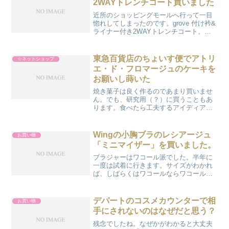
2WAYトレンチコート買いました
近所のショッピングモールへ行って一目
惚れしてしまったのです。grove 付け衿&
ライナー付き2WAYトレンチコート。ト
レンチだーいすき。私、モールで自分の
服ってあまり買わないんですよ。ワコー
ル＆ウィング、トリンプといったところ
東急百貨店のちょいす便でアトリ
☆ネットショップ
以外だったらヒ...
エ・ド・フロマージュのケーキを
お願いし蒔いた
焼き菓子は良く作るのであまり買いませ
ん。でも、研究用（？）に買うこともあ
ります。食べたら工夫するアイディアが
得られることがあるのですよ。今回はお
歳暮で東急百貨店のカタログギフト「ち
ょいす便」をいただきまして、その中に
Wingの小胸ブラのレシアージュ
お買い物
あったアトリエ・ド・フロ...
「ミニマイザー」を買いました。
ブラジャーはワコール派でした。半年に
一度は試着に行きます。サイズがわかれ
ば、しばらくはワコールならワコール、
トリンプならトリンプの通販で買えばい
い。今回はウィング。だってワコールに
私のサイズのかわいいのがなかったんだ
デパートのコスメカウンターで相
お買い物
もの。レシアージュの「ミ...
手にされないのはなぜだと思う？
残念でしたね。なぜかがわかると大丈夫