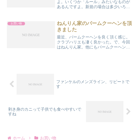
よ。いくつか「ルール」みたいなものが
あるんですよ。新規の場合は多少いろい
ろ気をつけてみてくださいませ。あなた
は本当にお客さん？サンプルだけ欲しい
お客さんなのか、商品を買いたくて来た
ねんりん家のバームクーヘンを頂
お買い物
お客さんなのか、ですよ。...
きました
最近、バームクーヘンを良く頂く感じ。
クラブハリエも凄く良かった。で、今回
はねんりん家。他にもバームクーヘンを
頂いているのですが、いわゆるユーハイ
ム系のバームクーヘンであまり好みでは
なかったのです。お味は「琥珀ざらめ
ストレートバウム ゆず風...
ファンケルのメンズライン、リピートで
す
剥き身のカニって子供でも食べやすいで
すね
ホーム
お買い物