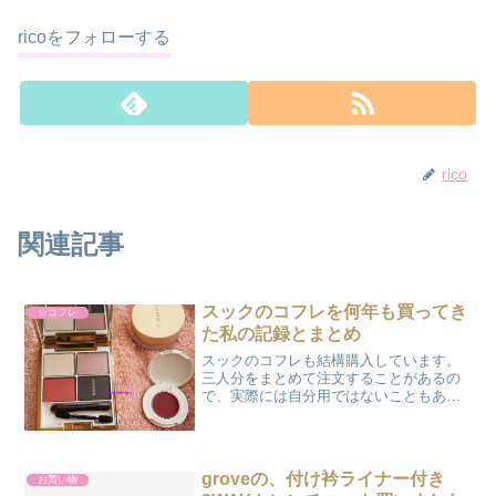
ricoをフォローする
rico
関連記事
スックのコフレを何年も買ってき
☆コフレ
た私の記録とまとめ
スックのコフレも結構購入しています。
三人分をまとめて注文することがあるの
で、実際には自分用ではないこともあり
ます。大抵、オンラインストアで購入し
ています。大抵11月1日あたりが発売で
す。2016年は買わなかった。個人的なベ
ストは2012年、...
groveの、付け衿ライナー付き
お買い物