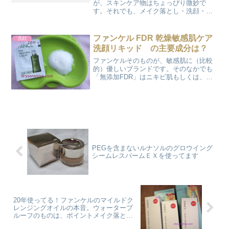
が、スキンケア物はちょっぴり微妙で
す。それでも、メイク落とし・洗顔・ス
クラブは割に使いやすいのです。私が
「好き」と思うのはメイク落としです。
2016年にあったリニュ前の物もいくつか
ファンケル FDR 乾燥敏感肌ケア
洗顔
サンプル・ミニサイズ...
洗顔リキッド の主要成分は？
ファンケルそのものが、敏感肌に（比較
的）優しいブランドです。そのなかでも
「無添加FDR」はニキビ肌もしくは、乾
燥敏感肌向けのラインです。ricoが、自分
の汗がしみるくらい肌荒れしたときに使
うのはこの乾燥敏感肌向けの商品です。
FDR 乾燥敏感...
PEGを含まないルナソルのグロウイング
シームレスバームＥＸを使ってます
20年使ってる！ファンケルのマイルドク
レンジングオイルの本音。ウォータープ
ルーフのものは、ポイントメイク落とし
を使う