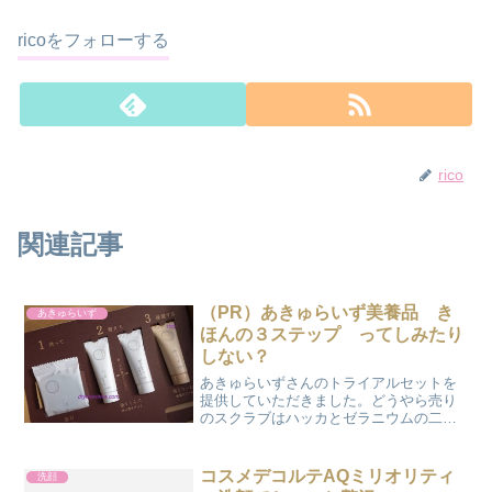
ricoをフォローする
rico
関連記事
（PR）あきゅらいず美養品 き
あきゅらいず
ほんの３ステップ ってしみたり
しない？
あきゅらいずさんのトライアルセットを
提供していただきました。どうやら売り
のスクラブはハッカとゼラニウムの二本
あって、好きな方を使ってね、というこ
とでした。洗顔石鹸・泡石「あわいし」
とよむと思ったら「ほうせき」でした。
コスメデコルテAQミリオリティ
洗顔
写真にするために昼間に使...