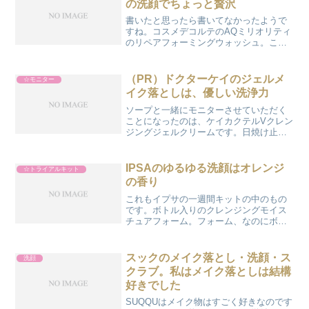
の洗顔でちょっと贅沢
書いたと思ったら書いてなかったようで
すね。コスメデコルテのAQミリオリティ
のリペアフォーミングウォッシュ。こ
れ、ポンプ式の洗顔です。使い切ってし
まって、写真がとれない・・・。もっこ
もこの泡だちではないのですが、とって
（PR）ドクターケイのジェルメ
☆モニター
も優しい洗い上がりなので...
イク落としは、優しい洗浄力
ソープと一緒にモニターさせていただく
ことになったのは、ケイカクテルVクレン
ジングジェルクリームです。日焼け止め
ばっちりですし、ガンガンメイク落とし
を使う時期なので、大変助かります。
200gと大容量でした。オレンジとラベン
IPSAのゆるゆる洗顔はオレンジ
☆トライアルキット
ダーの香りとのことで...
の香り
これもイプサの一週間キットの中のもの
です。ボトル入りのクレンジングモイス
チュアフォーム。フォーム、なのにボト
ル？なんで？と思ったら、すっごくゆる
いのです。これ、チューブだったら間違
えて全部流しちゃう事故ってありそう、
スックのメイク落とし・洗顔・ス
洗顔
と思ったら。なんだ、ポン...
クラブ。私はメイク落としは結構
好きでした
SUQQUはメイク物はすごく好きなのです