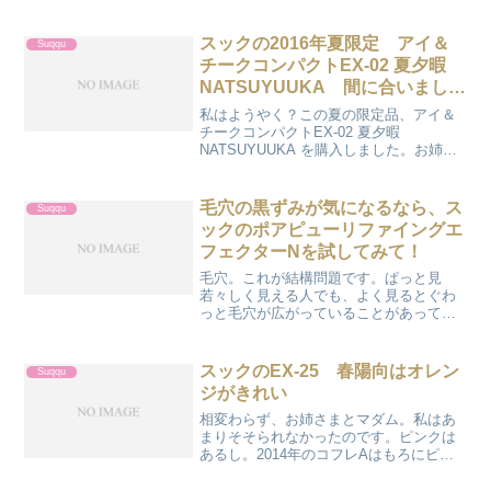
クラブは割に使いやすいのです。私が
「好き」と思うのはメイク落としです。
2016年にあったリニュ前の物もいくつか
スックの2016年夏限定 アイ＆
Suqqu
サンプル・ミニサイズ...
チークコンパクトEX-02 夏夕暇
NATSUYUUKA 間に合いまし
た！
私はようやく？この夏の限定品、アイ＆
チークコンパクトEX-02 夏夕暇
NATSUYUUKA を購入しました。お姉さ
まは今回はパスだったらしく、買わなか
ったのです。これ一つで送料込みで8000
円近いので、ちょっと躊躇してしまいま
毛穴の黒ずみが気になるなら、ス
Suqqu
した。でも、...
ックのポアピューリファイングエ
フェクターNを試してみて！
毛穴。これが結構問題です。ぱっと見
若々しく見える人でも、よく見るとぐわ
っと毛穴が広がっていることがあって、
びっくりすることがあります。私の毛穴
問題は、黒くぽつぽつと出ているのでは
ありません。毛穴の「中」が黒っぽいん
スックのEX-25 春陽向はオレン
Suqqu
です。さらに少し毛穴が広が...
ジがきれい
相変わらず、お姉さまとマダム。私はあ
まりそそられなかったのです。ピンクは
あるし。2014年のコフレAはもろにピン
クだったじゃないですか。（18番の桜織
はそっくりじゃない？しめがパウダーか