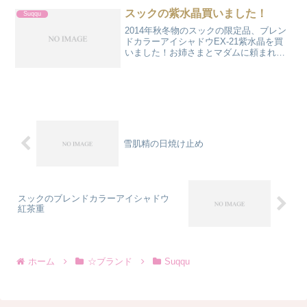
クリームかの違いでしかない感じ）で
スックの紫水晶買いました！
Suqqu
も、実際に見てみたら...
2014年秋冬物のスックの限定品、ブレン
ドカラーアイシャドウEX-21紫水晶を買
いました！お姉さまとマダムに頼まれた
のです。自分用じゃないのが残念です
が、私はコフレ用にお金はとっておかな
いと。でも、どこが「紫」なんだろう。
左上の左側がピンク...
雪肌精の日焼け止め
スックのブレンドカラーアイシャドウ
紅茶重
ホーム
☆ブランド
Suqqu