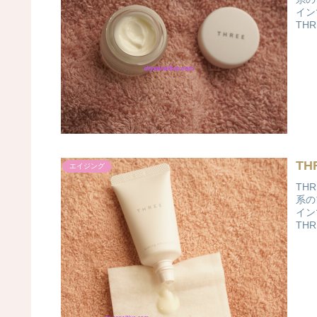
イン
TH
T
エイジング
TH
系の
イン
TH