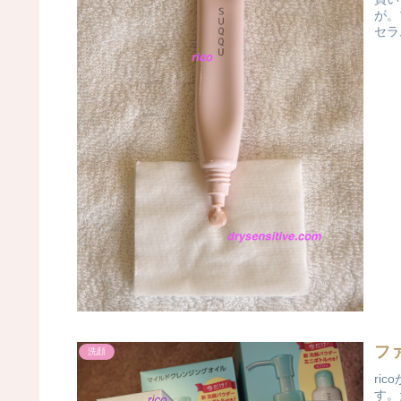
が。
セラ
フ
洗顔
ri
す。