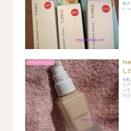
合さ
いっ
T
ファンデーション
し
今私
リア
って
だけ