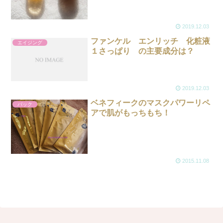
2019.12.03
ファンケル エンリッチ 化粧液
エイジング
１さっぱり の主要成分は？
2019.12.03
ベネフィークのマスクパワーリペ
パック
アで肌がもっちもち！
2015.11.08