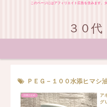
このページにはアフィリエイト広告を含みます。タ
３０代
ＰＥＧ－１００水添ヒマシ
ア
日焼け止め
グ