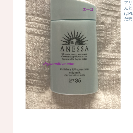
アリ
んど
はP
だ売