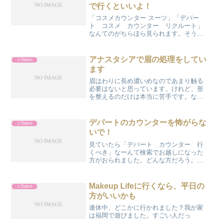
で行くといいよ！
「コスメカウンター スーツ」「デパー
ト コスメ カウンター リクルート」
なんてのがちらほら見られます。そうか
あ。春休みだもんね。就職活動は解禁さ
れていないようですが、インターンとか
始まって実質的に始まってるんじゃな
アナスタシアで眉の処理をしてい
☆Salon
い？就職活動用のメイクでし...
ます
眉はわりに長め濃いめなのであまり触る
必要はないと思っています。けれど、形
を整えるのだけは本当に苦手です。なの
で、美容院でしていただいていました。
500円くらいでして下さるので良かったの
ですが、どうしても若い方、というか、
デパートのカウンターを怖がらな
☆Salon
シャンプー係のような...
いで！
見ていたら「デパート カウンター 行
くべき」なーんて検索でお越しになった
方がおられました。どんな方だろう。年
末だし、成人式とかかな？言いたいの
は、まず、怖がらないでってことです
ね。無駄なものを買わされるんじゃない
Makeup Lifeに行くなら、平日の
☆Salon
だろうかとか、相手にされない...
方がいいかも
連休中、どこかに行かれました？我が家
は福岡で遊びました。すごい人だっ