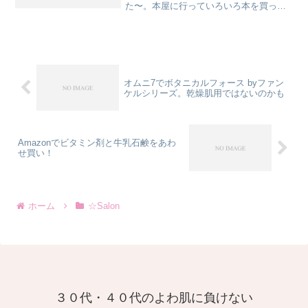
た〜。本屋に行っていろいろ本を買った
り。小さい人は図鑑で本当によろこんで
ましたよ。私はアマゾンで良いんだけ
ど、背表紙だけで本に呼ばれる感覚を覚
えて欲しくて、できる限り図書館...
オムニ7でボタニカルフォース byファン
ケルシリーズ。乾燥肌用ではないのかも
Amazonでビタミン剤と牛乳石鹸をあわ
せ買い！
ホーム
☆Salon
３０代・４０代のよわ肌に負けない