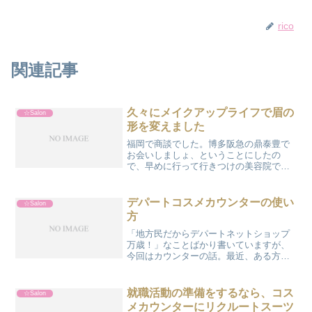
rico
関連記事
久々にメイクアップライフで眉の
☆Salon
形を変えました
福岡で商談でした。博多阪急の鼎泰豊で
お会いしましょ、ということにしたの
で、早めに行って行きつけの美容院で髪
を切ったりしたのです。幸せ！そして最
後にメイクアップライフで眉の形を整え
ました。いつもは王道美人眉にしていた
デパートコスメカウンターの使い
☆Salon
のですが、最近はストレート...
方
「地方民だからデパートネットショップ
万歳！」なことばかり書いていますが、
今回はカウンターの話。最近、ある方か
らデパートカウンターが怖い、という話
を聞きました。楽しいのに。押しつけが
ひどいのはむしろドラッグストアのカウ
就職活動の準備をするなら、コス
☆Salon
ンターじゃないかな。とあ...
メカウンターにリクルートスーツ