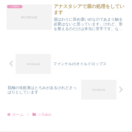
いつも通り眉毛をお願いしました。眉毛
ですが、相変わらず安くて綺麗にしてい
アナスタシアで眉の処理をしてい
☆Salon
ただけます。満足。それと、...
ます
眉はわりに長め濃いめなのであまり触る
必要はないと思っています。けれど、形
を整えるのだけは本当に苦手です。なの
で、美容院でしていただいていました。
500円くらいでして下さるので良かったの
ですが、どうしても若い方、というか、
シャンプー係のような...
ファンケルのオイルドロップス
肌極の化粧液はとろみがあるけれどさっ
ぱりとしています
ホーム
☆Salon