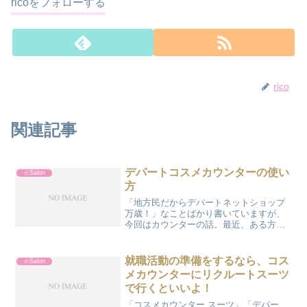
ricoをフォローする
rico
関連記事
デパートコスメカウンターの使い
☆Salon
方
「地方民だからデパートネットショップ
万歳！」なことばかり書いていますが、
今回はカウンターの話。最近、ある方か
らデパートカウンターが怖い、という話
を聞きました。楽しいのに。押しつけが
ひどいのはむしろドラッグストアのカウ
就職活動の準備をするなら、コス
☆Salon
ンターじゃないかな。とあ...
メカウンターにリクルートスーツ
で行くといいよ！
「コスメカウンター スーツ」「デパー