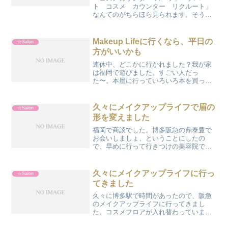
ト コスメ カウンター リクルート」
なんてのがちらほら見られます。そうか
あ。春休みだもんね。就職活動は解禁さ
れていないようですが、インターンとか
始まって実質的に始まってるんじゃな
Makeup Lifeに行くなら、平日の
☆Salon
い？就職活動用のメイクでし...
方がいいかも
連休中、どこかに行かれました？我が家
は福岡で遊びました。すごい人だっ
た〜。本屋に行っていろいろ本を買った
り。小さい人は図鑑で本当によろこんで
ましたよ。私はアマゾンで良いんだけ
ど、背表紙だけで本に呼ばれる感覚を覚
久々にメイクアップライフで眉の
☆Salon
えて欲しくて、できる限り図書館...
形を変えました
福岡で商談でした。博多阪急の鼎泰豊で
お会いしましょ、ということにしたの
で、早めに行って行きつけの美容院で髪
を切ったりしたのです。幸せ！そして最
後にメイクアップライフで眉の形を整え
ました。いつもは王道美人眉にしていた
久々にメイクアップライフに行っ
☆Salon
のですが、最近はストレート...
てきました
久々に博多駅で時間があったので、阪急
のメイクアップライフに行ってきまし
た。コスメフロアが入れ替わっています
ねえ。びっくり。メイクアップライフで