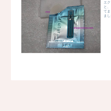
エク
と、
てま
まし