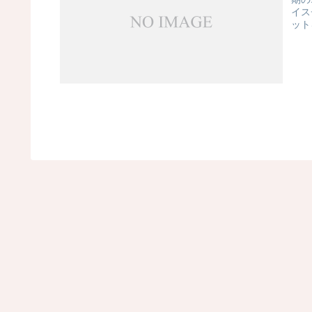
イス
ット