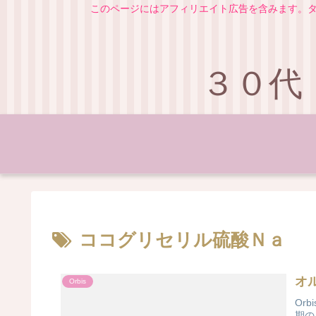
このページにはアフィリエイト広告を含みます。タ
３０代
ココグリセリル硫酸Ｎａ
オ
Orbis
Or
期の