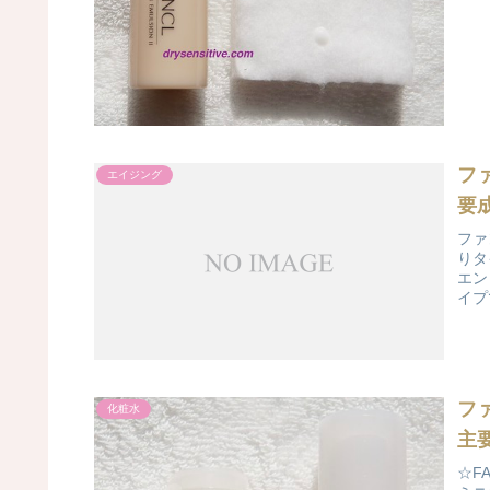
フ
エイジング
要
ファ
りタ
エン
イプ
フ
化粧水
主
☆F