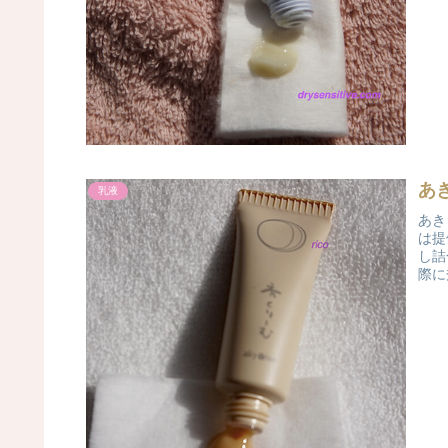
あ
乳液
あき
は提
し詰
際に