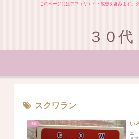
このページにはアフィリエイト広告を含みます。タ
３０代
スクワラン
い
洗顔
エー
きで