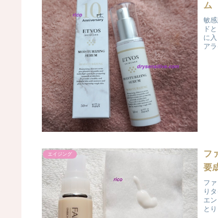
ム
敏感
ドと
に入
アラ
フ
エイジング
要
ファ
りタ
エン
とり