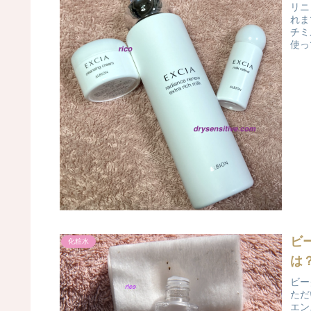
リニ
れま
チミ
使っ
ビ
化粧水
は
ビー
ただ
エン