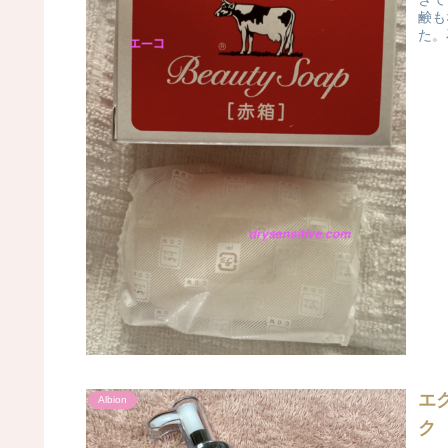
鹸も
た。
エ
Albion
ク