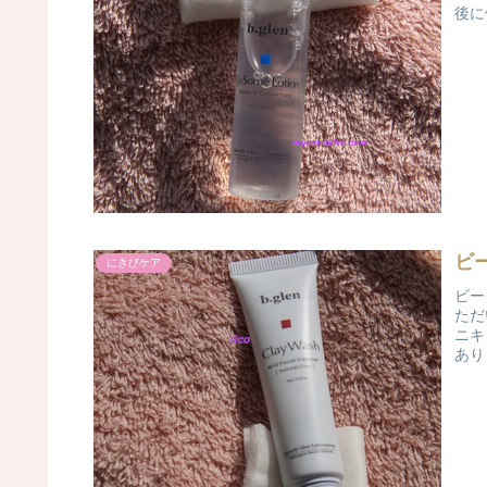
後に
ビ
にきびケア
ビー
ただ
ニキ
あり